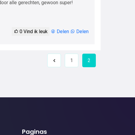
 door alle gerechten, gewoon super!
0
Vind ik leuk
Delen
Delen
1
2
Previous
Paginas