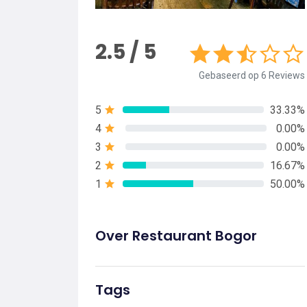
2.5 / 5
Gebaseerd op 6 Reviews
5
33.33%
4
0.00%
3
0.00%
2
16.67%
1
50.00%
Over Restaurant Bogor
Tags