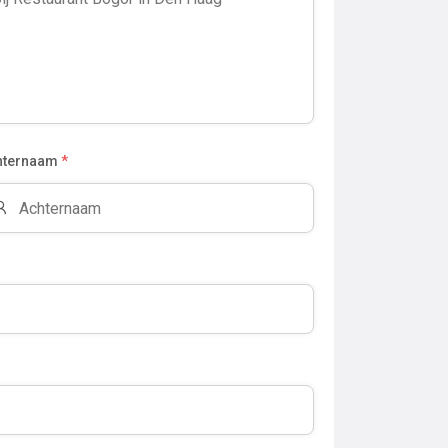
hternaam
*