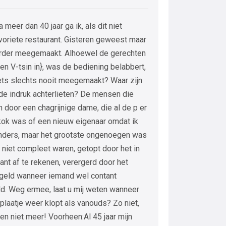
 meer dan 40 jaar ga ik, als dit niet
voriete restaurant. Gisteren geweest maar
eerder meegemaakt. Alhoewel de gerechten
ien V-tsin in}, was de bediening belabbert,
o iets slechts nooit meegemaakt? Waar zijn
ede indruk achterlieten? De mensen die
n door een chagrijnige dame, die al de p er
 kok was of een nieuw eigenaar omdat ik
nders, maar het grootste ongenoegen was
 niet compleet waren, getopt door het in
nt af te rekenen, verergerd door het
 geld wanneer iemand wel contant
ld. Weg ermee, laat u mij weten wanneer
plaatje weer klopt als vanouds? Zo niet,
ren niet meer! Voorheen:Al 45 jaar mijn