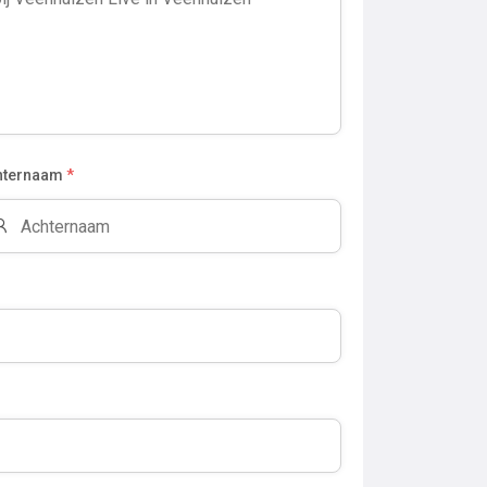
hternaam
*