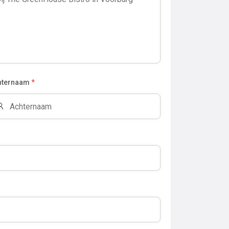
hternaam
*