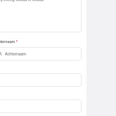
hternaam
*