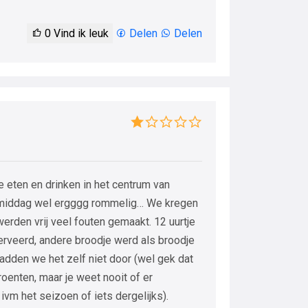
0
Vind ik leuk
Delen
Delen
te eten en drinken in het centrum van
gmiddag wel ergggg rommelig… We kregen
 werden vrij veel fouten gemaakt. 12 uurtje
erveerd, andere broodje werd als broodje
 hadden we het zelf niet door (wel gek dat
oenten, maar je weet nooit of er
m het seizoen of iets dergelijks).