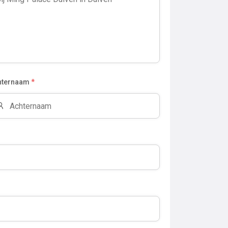
hternaam
*