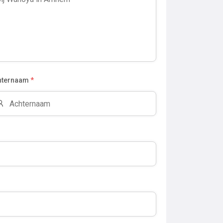
hternaam
*