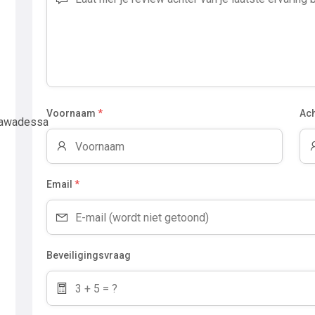
Voornaam
*
Ac
/lawadessa
Email
*
Beveiligingsvraag