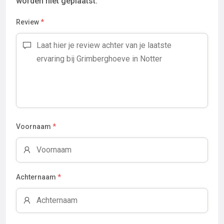
worden niet geplaatst.
Review
*
Voornaam
*
Achternaam
*