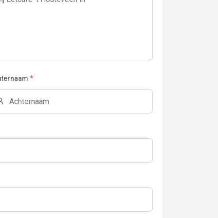
hternaam
*