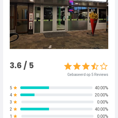
3.6 / 5
Gebaseerd op 5 Reviews
5
40.00%
4
20.00%
3
0.00%
2
40.00%
1
0.00%