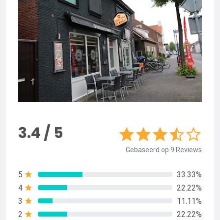
3.4 / 5
Gebaseerd op 9 Reviews
5
33.33%
4
22.22%
3
11.11%
2
22.22%