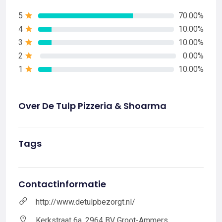
5
70.00%
4
10.00%
3
10.00%
2
0.00%
1
10.00%
Over De Tulp Pizzeria & Shoarma
Tags
Contactinformatie
http://www.detulpbezorgt.nl/
Kerkstraat 6a, 2964 BV Groot-Ammers,