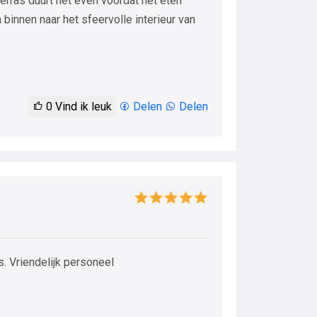
 terras duurt het even voordat het eten
binnen naar het sfeervolle interieur van
0
Vind ik leuk
Delen
Delen
s. Vriendelijk personeel