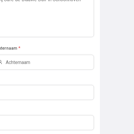
hternaam
*