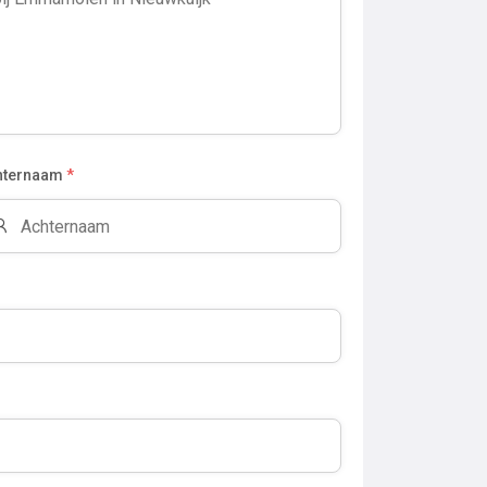
hternaam
*