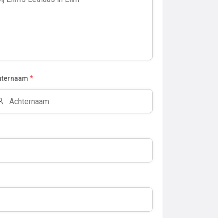
hternaam
*