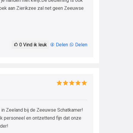
e je handen niet kwijt.De bediening is ook
ezoek aan Zierikzee zal net geen Zeeuwse
0
Vind ik leuk
Delen
Delen
e in Zeeland bij de Zeeuwse Schatkamer!
k personeel en ontzettend fijn dat onze
der!