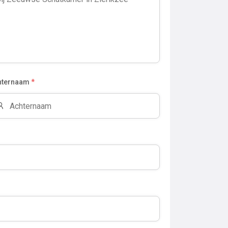
hternaam
*