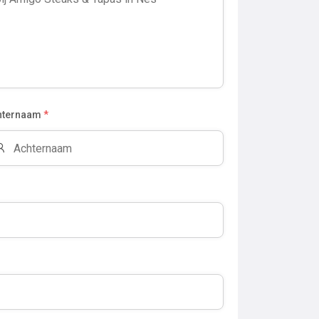
hternaam
*