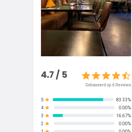
4.7 / 5
Gebaseerd op 6 Reviews
5
83.33%
4
0.00%
3
16.67%
2
0.00%
1
0.00%