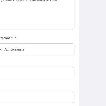
hternaam
*