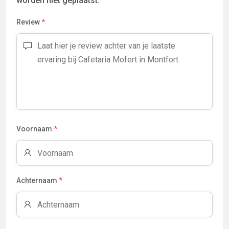
worden niet geplaatst.
Review
*
Voornaam
*
Achternaam
*