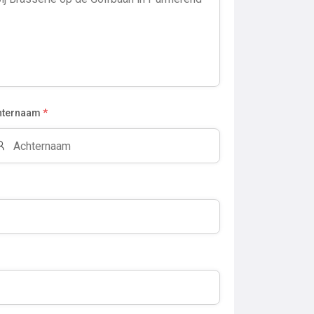
hternaam
*