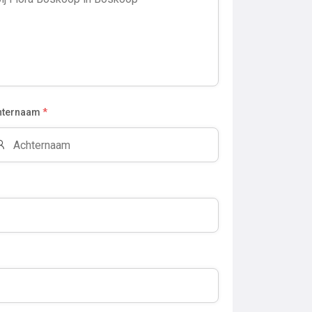
hternaam
*