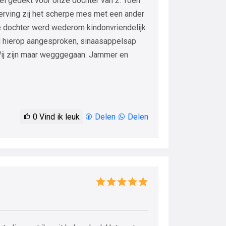
el gedekt voor onze dochter van 2. Toen
erving zij het scherpe mes met een ander
 dochter werd wederom kindonvriendelijk
l hierop aangesproken, sinaasappelsap
Wij zijn maar wegggegaan. Jammer en
0
Vind ik leuk
Delen
Delen