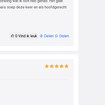
straling wat ik ooit heb gehad. Het gaat
maïs soep deze keer en als hoofdgerecht
0
Vind ik leuk
Delen
Delen