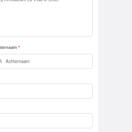
hternaam
*