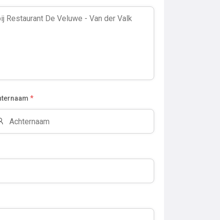
hternaam
*