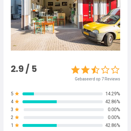
2.9 / 5
Gebaseerd op 7 Reviews
5
14.29%
4
42.86%
3
0.00%
2
0.00%
1
42.86%