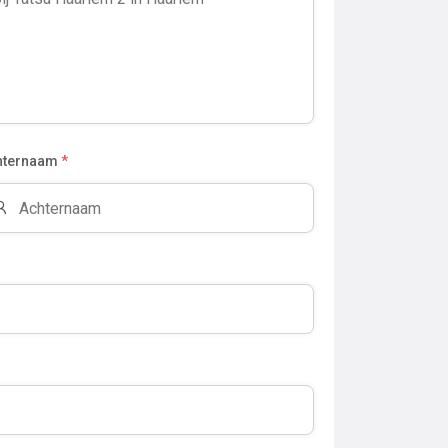
hternaam
*