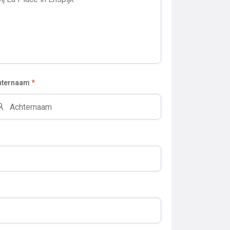
hternaam
*