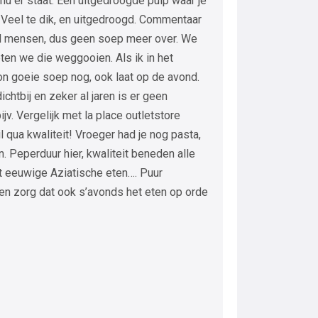
 nu er staat. Een uitgedroogde pulp waar je
 Veel te dik, en uitgedroogd. Commentaar
l mensen, dus geen soep meer over. We
n we die weggooien. Als ik in het
on goeie soep nog, ook laat op de avond.
ichtbij en zeker al jaren is er geen
bijv. Vergelijk met la place outletstore
l qua kwaliteit! Vroeger had je nog pasta,
. Peperduur hier, kwaliteit beneden alle
t eeuwige Aziatische eten…. Puur
n zorg dat ook s’avonds het eten op orde