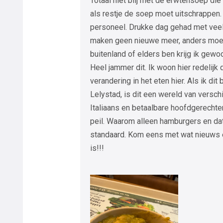
Totaal niet blij met de erwtensoep die
als restje de soep moet uitschrappen.
personeel. Drukke dag gehad met vee
maken geen nieuwe meer, anders moete
buitenland of elders ben krijg ik gewo
Heel jammer dit. Ik woon hier redelijk d
verandering in het eten hier. Als ik dit 
Lelystad, is dit een wereld van verschi
Italiaans en betaalbare hoofdgerechten
peil. Waarom alleen hamburgers en da
standaard. Kom eens met wat nieuws e
is!!!