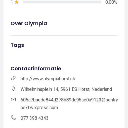
1
0.00%
Over Olympia
Tags
Contactinformatie
http://www.olympiahorst.nl/
Wilhelminaplein 14, 5961 ES Horst, Nederland
605a7baede844d278b89dc95ae0a9123@sentry-
next.wixpress.com
077 398 4343