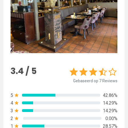
3.4 / 5
Gebaseerd op 7 Reviews
5
42.86%
4
14.29%
3
14.29%
2
0.00%
1
28.57%