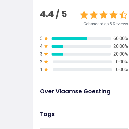
4.4 / 5
Gebaseerd op 5 Reviews
5
60.00%
4
20.00%
3
20.00%
2
0.00%
1
0.00%
Over Vlaamse Goesting
Tags