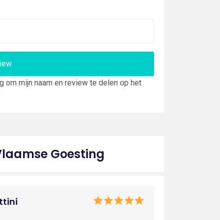
view
ng om mijn naam en review te delen op het
 Vlaamse Goesting
tini