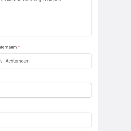
hternaam
*