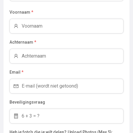
Voornaam
*
Achternaam
*
Email
*
Beveiligingsvraag
Heb je foto's die je wilt delen?
Upload Photos (Max 5):