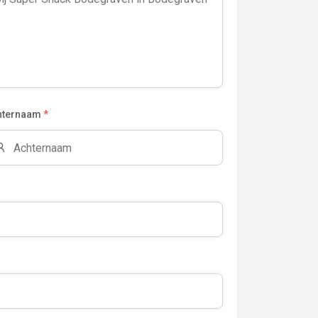
hternaam
*