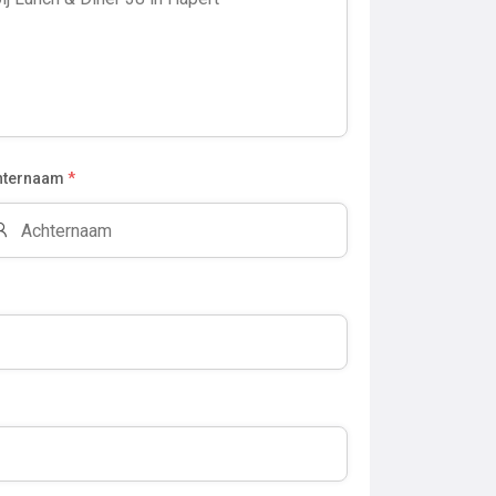
hternaam
*