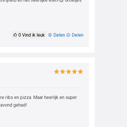
rijheid en het heerlijke eten!😋 Groetjes
0
Vind ik leuk
Delen
Delen
e ribs en pizza. Maar heerlijk en super
e avond gehad!