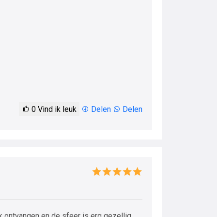
0
Vind ik leuk
Delen
Delen
 ontvangen en de sfeer is erg gezellig.