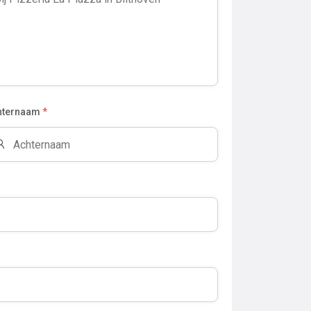
hternaam
*