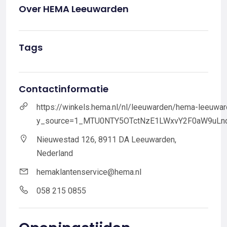
Over HEMA Leeuwarden
Tags
Contactinformatie
https://winkels.hema.nl/nl/leeuwarden/hema-leeuwa
y_source=1_MTU0NTY5OTctNzE1LWxvY2F0aW9uLn
Nieuwestad 126, 8911 DA Leeuwarden,
Nederland
hemaklantenservice@hema.nl
058 215 0855