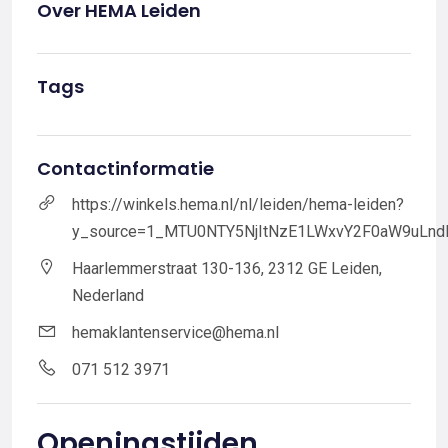
Over HEMA Leiden
Tags
Contactinformatie
https://winkels.hema.nl/nl/leiden/hema-leiden?
y_source=1_MTU0NTY5NjItNzE1LWxvY2F0aW9uLn
Haarlemmerstraat 130-136, 2312 GE Leiden,
Nederland
hemaklantenservice@hema.nl
071 512 3971
Openingstijden