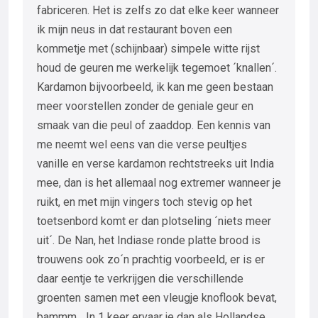
fabriceren. Het is zelfs zo dat elke keer wanneer
ik mijn neus in dat restaurant boven een
kommetje met (schijnbaar) simpele witte rijst
houd de geuren me werkelijk tegemoet ´knallen´.
Kardamon bijvoorbeeld, ik kan me geen bestaan
meer voorstellen zonder de geniale geur en
smaak van die peul of zaaddop. Een kennis van
me neemt wel eens van die verse peultjes
vanille en verse kardamon rechtstreeks uit India
mee, dan is het allemaal nog extremer wanneer je
ruikt, en met mijn vingers toch stevig op het
toetsenbord komt er dan plotseling ´niets meer
uit´. De Nan, het Indiase ronde platte brood is
trouwens ook zo´n prachtig voorbeeld, er is er
daar eentje te verkrijgen die verschillende
groenten samen met een vleugje knoflook bevat,
bammm... In 1 keer ervaar je dan als Hollandse