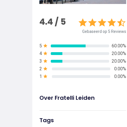
4.4 / 5
Gebaseerd op 5 Reviews
5
60.00%
4
20.00%
3
20.00%
2
0.00%
1
0.00%
Over Fratelli Leiden
Tags