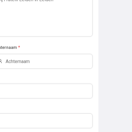
hternaam
*