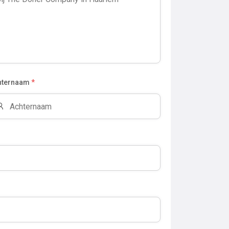
hternaam
*