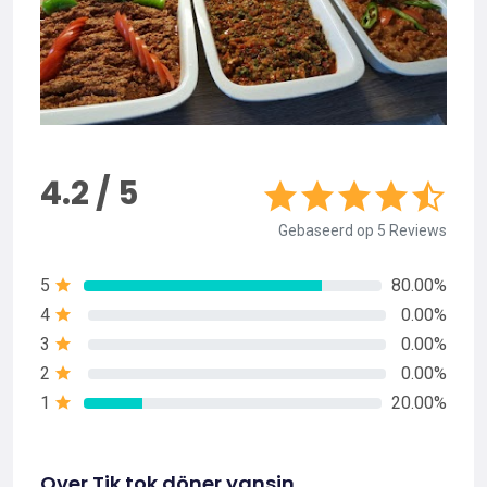
4.2 / 5
Gebaseerd op 5 Reviews
5
80.00%
4
0.00%
3
0.00%
2
0.00%
1
20.00%
Over Tik tok döner yansin