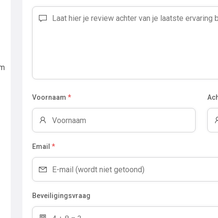
am
Voornaam
*
Ac
Email
*
Beveiligingsvraag