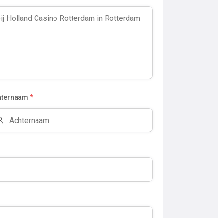
hternaam
*