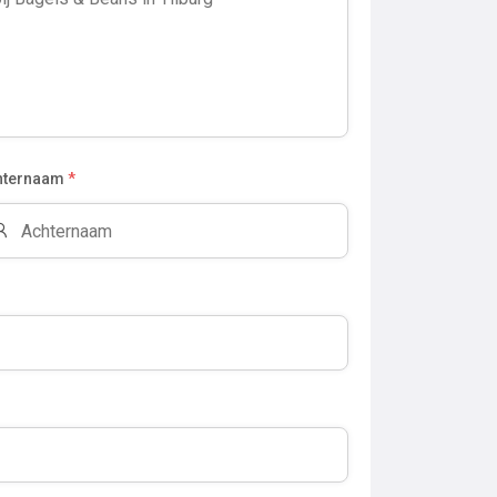
hternaam
*