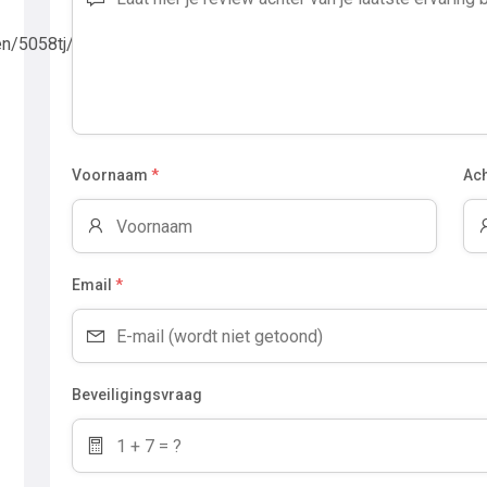
en/5058tj/
Voornaam
*
Ac
Email
*
Beveiligingsvraag