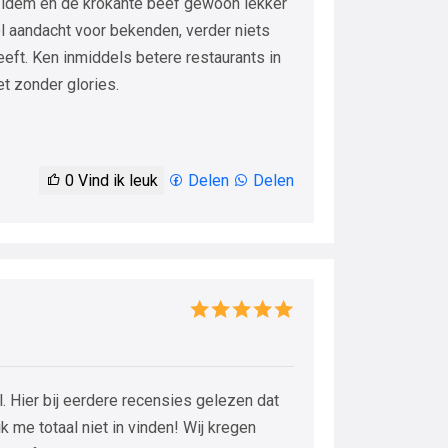
idem en de krokante beef gewoon lekker
l aandacht voor bekenden, verder niets
eft. Ken inmiddels betere restaurants in
t zonder glories.
0
Vind ik leuk
Delen
Delen
l. Hier bij eerdere recensies gelezen dat
ik me totaal niet in vinden! Wij kregen