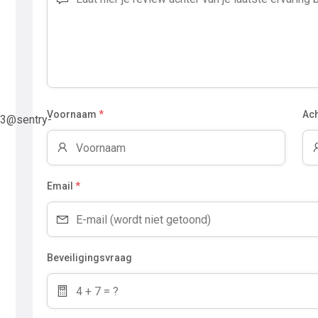
Voornaam
*
Ac
3@sentry-
Email
*
Beveiligingsvraag