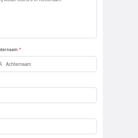
hternaam
*