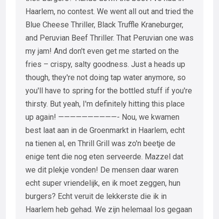
Haarlem, no contest. We went all out and tried the
Blue Cheese Thriller, Black Truffle Kraneburger,
and Peruvian Beef Thriller. That Peruvian one was
my jam! And don't even get me started on the
fries – crispy, salty goodness. Just a heads up
though, they're not doing tap water anymore, so
you'll have to spring for the bottled stuff if you're
thirsty. But yeah, I'm definitely hitting this place
up again! ——————————- Nou, we kwamen
best laat aan in de Groenmarkt in Haarlem, echt
na tienen al, en Thrill Grill was zo'n beetje de
enige tent die nog eten serveerde. Mazzel dat
we dit plekje vonden! De mensen daar waren
echt super vriendelijk, en ik moet zeggen, hun
burgers? Echt veruit de lekkerste die ik in
Haarlem heb gehad. We zijn helemaal los gegaan