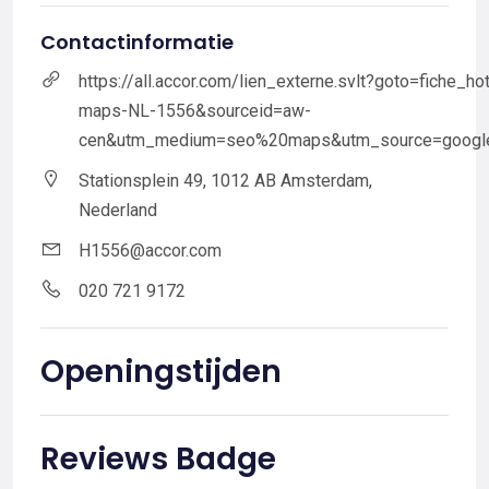
Contactinformatie
https://all.accor.com/lien_externe.svlt?goto=fiche
maps-NL-1556&sourceid=aw-
cen&utm_medium=seo%20maps&utm_source=goog
Stationsplein 49, 1012 AB Amsterdam,
Nederland
H1556@accor.com
020 721 9172
Openingstijden
Reviews Badge