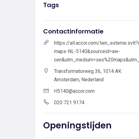
Tags
Contactinformatie
https://all.accor.com/lien_externe.s
maps-NL-5140&sourceid=aw-
cen&utm_medium=seo%20maps&utm_
Transformatorweg 36, 1014 AK
Amsterdam, Nederland
H5140@accor.com
020 721 9174
Openingstijden