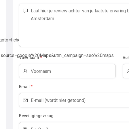
vlt?goto=fiche_hotel&code_hotel=5140&merchantid=seo-
source=google%20Maps&utm_campaign=seo%20maps
Voornaam
*
Ac
Email
*
Beveiligingsvraag