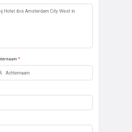
hternaam
*