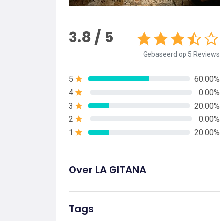
3.8 / 5
Gebaseerd op 5 Reviews
5
60.00%
4
0.00%
3
20.00%
2
0.00%
1
20.00%
Over LA GITANA
Tags