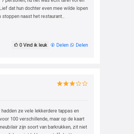
r 7 personen, nu het was echt tafel vol en
 Lief dat hun dochter even mee wilde lopen
stoppen naast het restaurant...
0
Vind ik leuk
Delen
Delen
er hadden ze vele lekkerdere tappas en
oor 100 verschillende, maar op de kaart
meubilair zijn soort van barkrukken, zit niet