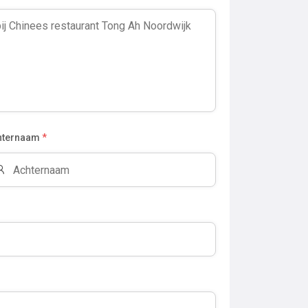
hternaam
*