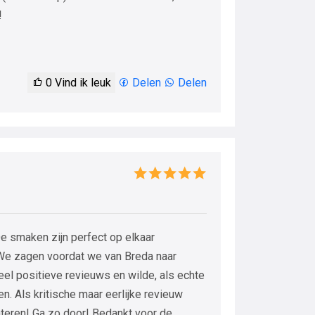
!
0
Vind ik leuk
Delen
Delen
 smaken zijn perfect op elkaar
. We zagen voordat we van Breda naar
el positieve revieuws en wilde, als echte
n. Als kritische maar eerlijke revieuw
nteren! Ga zo door! Bedankt voor de