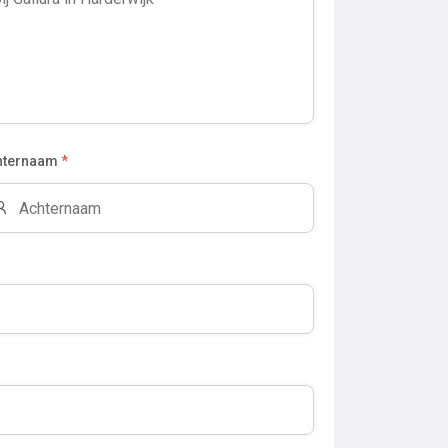
hternaam
*