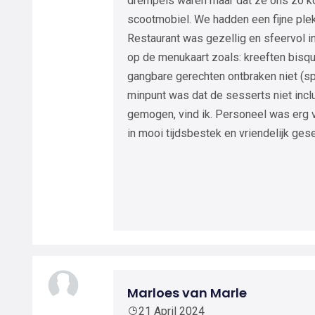
drempels waren maar dat ze ons zo ko
scootmobiel. We hadden een fijne plek 
Restaurant was gezellig en sfeervol i
op de menukaart zoals: kreeften bisqu
gangbare gerechten ontbraken niet (spa
minpunt was dat de sesserts niet inclu
gemogen, vind ik. Personeel was erg 
in mooi tijdsbestek en vriendelijk ges
Marloes van Marle
21 April 2024