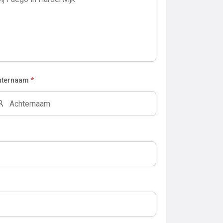
hternaam
*