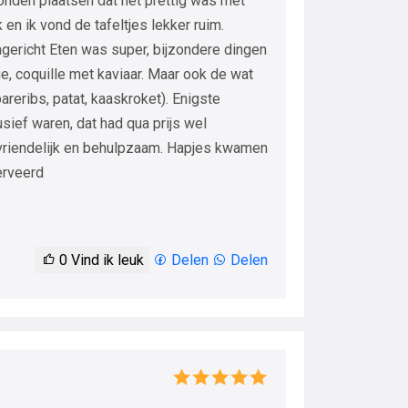
nden plaatsen dat het prettig was met
en ik vond de tafeltjes lekker ruim.
ngericht Eten was super, bijzondere dingen
e, coquille met kaviaar. Maar ook de wat
reribs, patat, kaaskroket). Enigste
sief waren, dat had qua prijs wel
vriendelijk en behulpzaam. Hapjes kwamen
erveerd
0
Vind ik leuk
Delen
Delen