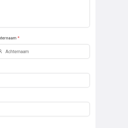
hternaam
*